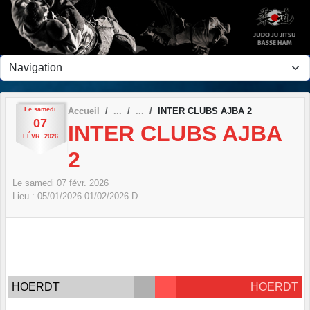
Panneau de gestion des cookies
Le
samedi
Accueil
INTER CLUBS AJBA 2
07
INTER CLUBS AJBA
FÉVR.
2026
2
Le
samedi
07
févr.
2026
Lieu :
05/01/2026
01/02/2026
D
HOERDT
HOERDT