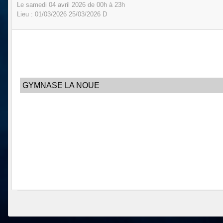
Le
samedi
04
avril
2026
de 00h à 23h
Lieu :
01/03/2026
25/03/2026
D
GYMNASE LA NOUE