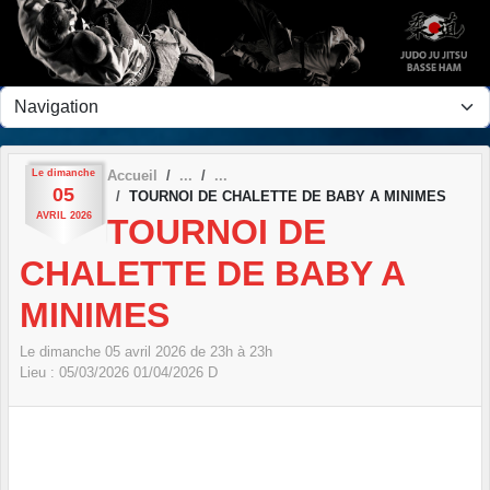
Panneau de gestion des cookies
Le
dimanche
Accueil
05
TOURNOI DE CHALETTE DE BABY A MINIMES
AVRIL
2026
TOURNOI DE
CHALETTE DE BABY A
MINIMES
Le
dimanche
05
avril
2026
de 23h à 23h
Lieu :
05/03/2026
01/04/2026
D