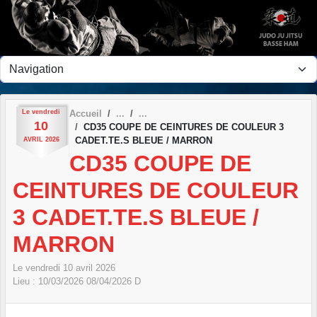
Panneau de gestion des cookies
Le
vendredi
Accueil
10
CD35 COUPE DE CEINTURES DE COULEUR 3
CADET.TE.S BLEUE / MARRON
AVRIL
2026
CD35 COUPE DE
CEINTURES DE COULEUR
3 CADET.TE.S BLEUE /
MARRON
Le
vendredi
10
avril
2026
Lieu :
10/03/2026
08/04/2026
D