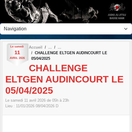
Panneau de gestion des cookies
Le
samedi
Accueil
11
CHALLENGE ELTGEN AUDINCOURT LE
05/04/2025
AVRIL
2026
CHALLENGE
ELTGEN AUDINCOURT LE
05/04/2025
Le
samedi
11
avril
2026
de 05h à 23h
Lieu :
11/01/2026
08/04/2026
D