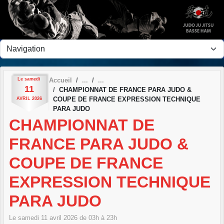
Panneau de gestion des cookies
Le
samedi
Accueil
11
CHAMPIONNAT DE FRANCE PARA JUDO &
COUPE DE FRANCE EXPRESSION TECHNIQUE
AVRIL
2026
PARA JUDO
CHAMPIONNAT DE
FRANCE PARA JUDO &
COUPE DE FRANCE
EXPRESSION TECHNIQUE
PARA JUDO
Le
samedi
11
avril
2026
de 03h à 23h