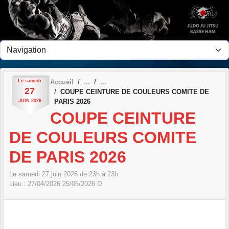
Panneau de gestion des cookies
Le
samedi
Accueil
27
COUPE CEINTURE DE COULEURS COMITE DE
PARIS 2026
JUIN
2026
COUPE CEINTURE
DE COULEURS COMITE
DE PARIS 2026
Le
samedi
27
juin
2026
de 23h à 23h
Lieu :
27/04/2026
25/06/2026
D